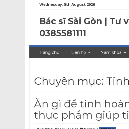
Wednesday, 5th August 2026
Bác sĩ Sài Gòn | Tư
0385581111
Trang chủ
Liên hệ
Nam khoa
Chuyên mục: Tin
Ăn gì để tinh hoàn
thực phẩm giúp 
By
ĐKQT Bác sĩ Sài Gòn
Posted in