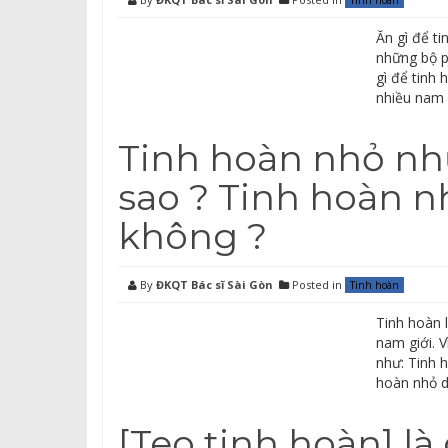
Tinh hoàn
Ăn gì để t
những bộ p
gì để tinh
nhiều nam 
Tinh hoàn nhỏ như
sao ? Tinh hoàn n
không ?
By
ĐKQT Bác sĩ Sài Gòn
Posted in
Tinh hoàn
Tinh hoàn 
nam giới. V
như: Tinh 
hoàn nhỏ d
[Teo tinh hoàn] l