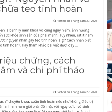
chữa teo tinh hoàn
Posted on
Tháng Tám 27, 2020
oàn là bệnh lý nam khoa vô cùng nguy hiểm, ảnh hưởng
ến sức khỏe sinh sản của phái mạnh. Tuy nhiên, rất ít nam
ược nguyên nhân gây teo tinh hoàn là gì? Cách nhận biết
eo tinh hoàn?. Hãy tham khảo bài viết dưới đây …
Triệu chứng, cách
 âm và chi phí tháo
Posted on
Tháng Tám 27, 2020
ác sĩ chuyên khoa, xoắn tinh hoàn nếu như không điều trị
ến anh em nam giới phải đối mặt với nguy cơ bị vô sinh
Vậy xoắn tinh hoàn là gì. Vì sao nam giới lại bị xoắn tinh