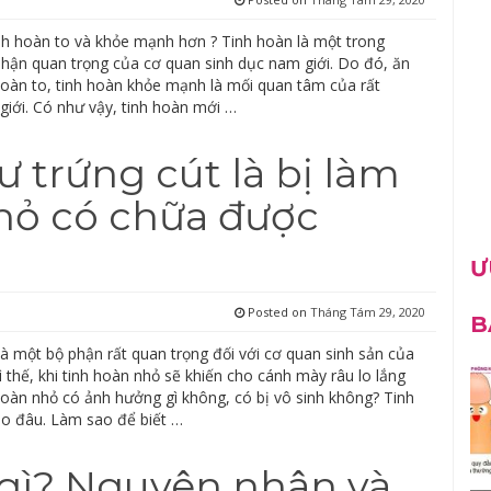
inh hoàn to và khỏe mạnh hơn ? Tinh hoàn là một trong
hận quan trọng của cơ quan sinh dục nam giới. Do đó, ăn
 hoàn to, tinh hoàn khỏe mạnh là mối quan tâm của rất
giới. Có như vậy, tinh hoàn mới …
 trứng cút là bị làm
hỏ có chữa được
Ư
Posted on
Tháng Tám 29, 2020
B
là một bộ phận rất quan trọng đối với cơ quan sinh sản của
ì thế, khi tinh hoàn nhỏ sẽ khiến cho cánh mày râu lo lắng
hoàn nhỏ có ảnh hưởng gì không, có bị vô sinh không? Tinh
o đâu. Làm sao để biết …
à gì? Nguyên nhân và