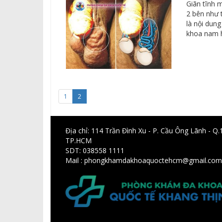
Giãn tĩnh m
2 bên như 
là nội dun
khoa nam 
1
2
Địa chỉ: 114 Trần Đình Xu - P. Cầu Ông Lãnh - Q.1
TP.HCM
SDT:
038558 1111
Mail : phongkhamdakhoaquoctehcm@gmail.com