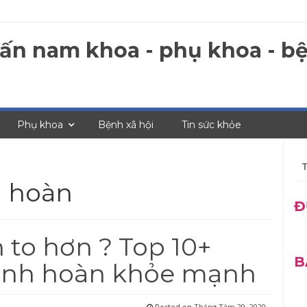
 vấn nam khoa - phụ khoa - bệ
Phụ khoa
Bệnh xã hội
Tin sức khỏe
Tì
ki
h hoàn
ch
Đ
 to hơn ? Top 10+
B
tinh hoàn khỏe mạnh
Posted on
Tháng Tám 29, 2020