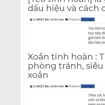
dấu hiệu và cách 
By
ĐKQT Bác sĩ Sài Gòn
Posted in
Tinh hoàn
Teo tinh h
trực tiếp đ
giới nắm đ
dấu hiệu t
Xoắn tinh hoàn : 
phòng tránh, siêu
xoắn
By
ĐKQT Bác sĩ Sài Gòn
Posted in
Tinh hoàn
Theo các b
sớm sẽ khi
hiếm muộn. 