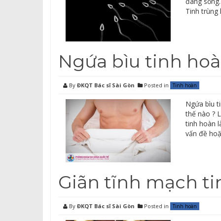
đang sống.
Tinh trùng 
Ngứa bìu tinh ho
By
ĐKQT Bác sĩ Sài Gòn
Posted in
Tinh hoàn
Ngứa bìu t
thế nào ? 
tinh hoàn 
vấn đề hoặ
Giãn tĩnh mạch t
By
ĐKQT Bác sĩ Sài Gòn
Posted in
Tinh hoàn