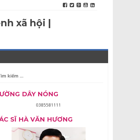
nh xã hội |
m
ếm
o:
ƯỜNG DÂY NÓNG
0385581111
ÁC SĨ HÀ VĂN HƯƠNG