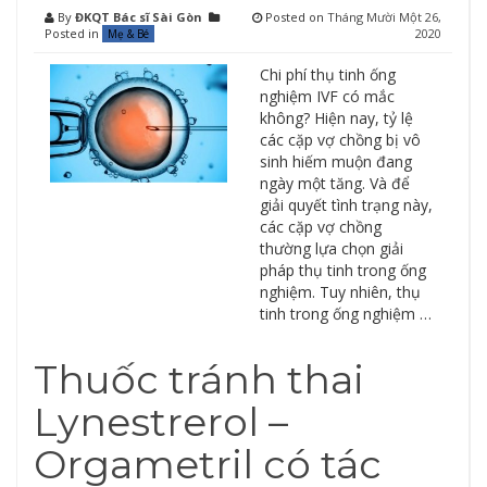
By
ĐKQT Bác sĩ Sài Gòn
Posted on
Tháng Mười Một 26,
Posted in
2020
Mẹ & Bé
Chi phí thụ tinh ống
nghiệm IVF có mắc
không? Hiện nay, tỷ lệ
các cặp vợ chồng bị vô
sinh hiếm muộn đang
ngày một tăng. Và để
giải quyết tình trạng này,
các cặp vợ chồng
thường lựa chọn giải
pháp thụ tinh trong ống
nghiệm. Tuy nhiên, thụ
tinh trong ống nghiệm …
Thuốc tránh thai
Lynestrerol –
Orgametril có tác