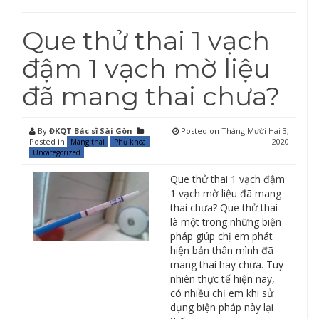
Que thử thai 1 vạch
đậm 1 vạch mờ liệu
đã mang thai chưa?
By
ĐKQT Bác sĩ Sài Gòn
Posted on
Tháng Mười Hai 3,
Posted in
2020
Mang thai
Phụ khoa
Uncategorized
Que thử thai 1 vạch đậm
1 vạch mờ liệu đã mang
thai chưa? Que thử thai
là một trong những biện
pháp giúp chị em phát
hiện bản thân mình đã
mang thai hay chưa. Tuy
nhiên thực tế hiện nay,
có nhiều chị em khi sử
dụng biện pháp này lại