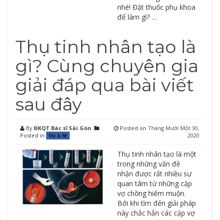
nhé! Đặt thuốc phụ khoa
để làm gì? …
Thụ tinh nhân tạo là
gì? Cùng chuyên gia
giải đáp qua bài viết
sau đây
By
ĐKQT Bác sĩ Sài Gòn
Posted on
Tháng Mười Một 30,
Posted in
2020
Mẹ & Bé
Thụ tinh nhân tạo là một
trong những vấn đề
nhận được rất nhiều sự
quan tâm từ những cặp
vợ chồng hiếm muộn.
Bởi khi tìm đến giải pháp
này chắc hẳn các cặp vợ