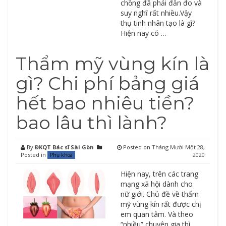
chồng đã phải đắn đo và
suy nghĩ rất nhiều.Vậy
thụ tinh nhân tạo là gì?
Hiện nay có …
Thẩm mỹ vùng kín là
gì? Chi phí bảng giá
hết bao nhiêu tiền?
bao lâu thì lành?
By
ĐKQT Bác sĩ Sài Gòn
Posted on
Tháng Mười Một 28,
Posted in
2020
Phụ khoa
Hiện nay, trên các trang
mạng xã hội dành cho
nữ giới. Chủ đề về thẩm
mỹ vùng kín rất được chị
em quan tâm. Và theo
“nhiều” chuyên gia thì