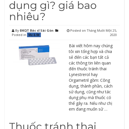
dụng gì? giá bao
nhiêu?
By
ĐKQT Bác sĩ Sài Gòn
Posted on
Tháng Mười Một 25,
Posted in
2020
Mẹ & Bé
Bài viết hôm nay chúng
tôi xin tổng hợp và chia
sẻ đến các bạn tất cả
các thông tin liên quan
đến thuốc tránh thai
Lynestrerol hay
Orgametril gồm: Công
dụng, thành phần, cách
sử dụng, cũng như tác
dụng phụ mà thuốc có
thể gây ra. Nếu như chị
em đang muốn sử …
Thuốc tránh thai