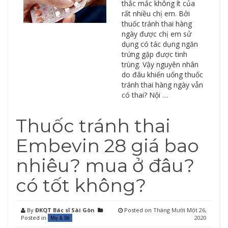
thắc mắc không ít của
rất nhiều chị em. Bởi
thuốc tránh thai hàng
ngày được chị em sử
dụng có tác dụng ngăn
trứng gặp được tinh
trùng. Vậy nguyên nhân
do đâu khiến uống thuốc
tránh thai hàng ngày vẫn
có thai? Nội …
Thuốc tránh thai
Embevin 28 giá bao
nhiêu? mua ở đâu?
có tốt không?
By
ĐKQT Bác sĩ Sài Gòn
Posted on
Tháng Mười Một 26,
Posted in
2020
Mẹ & Bé