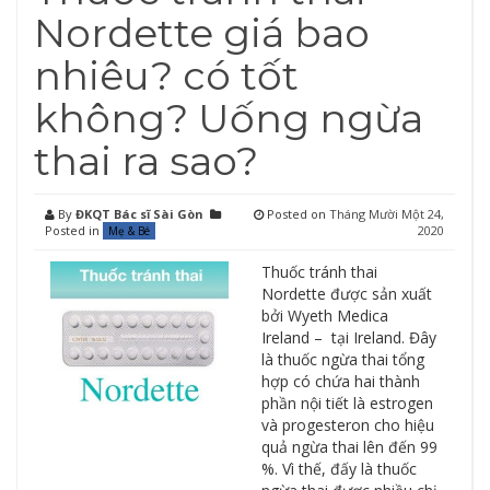
Nordette giá bao
nhiêu? có tốt
không? Uống ngừa
thai ra sao?
By
ĐKQT Bác sĩ Sài Gòn
Posted on
Tháng Mười Một 24,
Posted in
2020
Mẹ & Bé
Thuốc tránh thai
Nordette được sản xuất
bởi Wyeth Medica
Ireland – tại Ireland. Đây
là thuốc ngừa thai tổng
hợp có chứa hai thành
phần nội tiết là estrogen
và progesteron cho hiệu
quả ngừa thai lên đến 99
%. Vì thế, đấy là thuốc