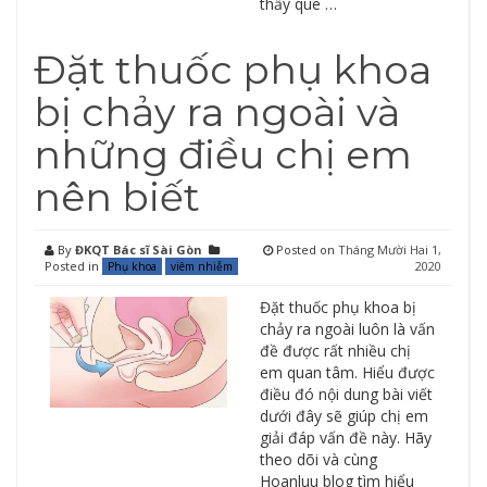
thấy que …
Đặt thuốc phụ khoa
bị chảy ra ngoài và
những điều chị em
nên biết
By
ĐKQT Bác sĩ Sài Gòn
Posted on
Tháng Mười Hai 1,
Posted in
2020
Phụ khoa
viêm nhiễm
Đặt thuốc phụ khoa bị
chảy ra ngoài luôn là vấn
đề được rất nhiều chị
em quan tâm. Hiểu được
điều đó nội dung bài viết
dưới đây sẽ giúp chị em
giải đáp vấn đề này. Hãy
theo dõi và cùng
Hoanluu blog tìm hiểu