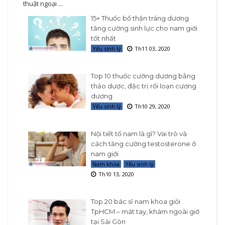
thuật ngoại ...
15+ Thuốc bổ thận tráng dương
tăng cường sinh lực cho nam giới
tốt nhất
Yếu sinh lý
Th11 03, 2020
Top 10 thuốc cường dương bằng
thảo dược, đặc trị rối loạn cương
dương
Yếu sinh lý
Th10 29, 2020
Nội tiết tố nam là gì? Vai trò và
cách tăng cường testosterone ở
nam giới
Nam khoa
Yếu sinh lý
Th10 13, 2020
Top 20 bác sĩ nam khoa giỏi
TpHCM – mát tay, khám ngoài giờ
tại Sài Gòn