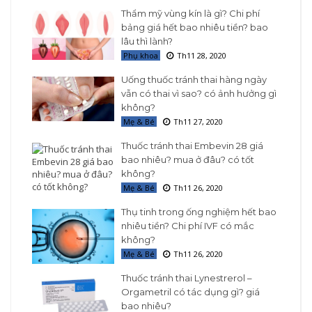
Thẩm mỹ vùng kín là gì? Chi phí
bảng giá hết bao nhiêu tiền? bao
lâu thì lành?
Phụ khoa
Th11 28, 2020
Uống thuốc tránh thai hàng ngày
vẫn có thai vì sao? có ảnh hưởng gì
không?
Mẹ & Bé
Th11 27, 2020
Thuốc tránh thai Embevin 28 giá
bao nhiêu? mua ở đâu? có tốt
không?
Mẹ & Bé
Th11 26, 2020
Thụ tinh trong ống nghiệm hết bao
nhiêu tiền? Chi phí IVF có mắc
không?
Mẹ & Bé
Th11 26, 2020
Thuốc tránh thai Lynestrerol –
Orgametril có tác dụng gì? giá
bao nhiêu?