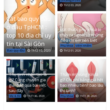
Uncategorized
Th12 03, 2020
Cắt bao quy đầu
ở đâu TpHCM :
Đặt thuốc phụ khoa bị
top 10 địa chỉ uy
chảy ra ngoài và những
điều chị em nên biết
tín tại Sài Gòn
Phụ khoa
viêm nhiễm
Bao quy đầu
Th12 10, 2020
Th12 01, 2020
Thụ tinh nhân tạo là
Thẩm mỹ vùng kín là
gì? Cùng chuyên gia
gì? Chi phí bảng giá hết
giải đáp qua bài viết
bao nhiêu tiền? bao lâu
sau đây
thì lành?
Mẹ & Bé
Th11 30, 2020
Phụ khoa
Th11 28, 2020