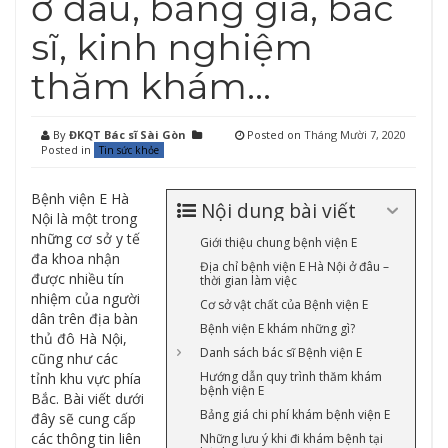
ở đâu, bảng giá, bác
sĩ, kinh nghiệm
thăm khám…
By
ĐKQT Bác sĩ Sài Gòn
Posted on
Tháng Mười 7, 2020
Posted in
Tin sức khỏe
Bệnh viện E Hà
Nội dung bài viết
Nội là một trong
những cơ sở y tế
Giới thiệu chung bệnh viện E
đa khoa nhận
Địa chỉ bệnh viện E Hà Nội ở đâu –
được nhiều tín
thời gian làm việc
nhiệm của người
Cơ sở vật chất của Bệnh viện E
dân trên địa bàn
Bệnh viện E khám những gì?
thủ đô Hà Nội,
Danh sách bác sĩ Bệnh viện E
cũng như các
Hướng dẫn quy trình thăm khám
tỉnh khu vực phía
bệnh viện E
Bắc. Bài viết dưới
Bảng giá chi phí khám bệnh viện E
đây sẽ cung cấp
các thông tin liên
Những lưu ý khi đi khám bệnh tại