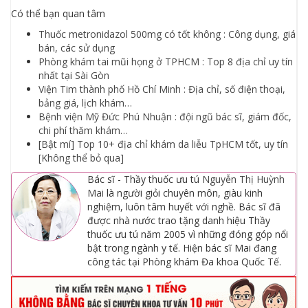
Có thể bạn quan tâm
Thuốc metronidazol 500mg có tốt không : Công dụng, giá
bán, các sử dụng
Phòng khám tai mũi họng ở TPHCM : Top 8 địa chỉ uy tín
nhất tại Sài Gòn
Viện Tim thành phố Hồ Chí Minh : Địa chỉ, số điện thoại,
bảng giá, lịch khám…
Bệnh viện Mỹ Đức Phú Nhuận : đội ngũ bác sĩ, giám đốc,
chi phí thăm khám…
[Bật mí] Top 10+ địa chỉ khám da liễu TpHCM tốt, uy tín
[Không thể bỏ qua]
Bác sĩ - Thầy thuốc ưu tú
Nguyễn Thị Huỳnh
Mai
là người giỏi chuyên môn, giàu kinh
nghiệm, luôn tâm huyết với nghề. Bác sĩ đã
được nhà nước trao tặng danh hiệu Thầy
thuốc ưu tú năm 2005 vì những đóng góp nổi
bật trong ngành y tế. Hiện bác sĩ Mai đang
công tác tại Phòng khám Đa khoa Quốc Tế.