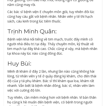
nằm cũng may rồi.
Các bác sĩ bệnh viện E chuyên môn giỏi, tuy nhiên đôi lúc
cũng hay cáu gắt với bệnh nhân. Nhân viên y tế thì hạch
sách, cáu kinh trong lúc tiêm thuốc.
Trịnh Minh Quân:
Bệnh viện khá nổi tiếng về tim mạch, trước đây mình có
người nhà điều trị tại đây. Thấy chuyên môn, kỹ thuật về
tim mạch tại đây khá cao. Chắc cũng vì vậy, mà bệnh nhân
tại khoa này lúc nào cũng đông đúc.
Huy Bùi:
Mình đi khám ở đây 2 lần, nhưng lần nào cũng không hài
lòng, từ nhân viên y tế ở quầy đăng ký khám, cho đến thái
độ của y tá phụ khám. Bác sĩ thì khám qua loa, khám rất
nhanh. Vẫn biết là bệnh nhân đông, bác sĩ, nhân viên làm
việc với cường độ lớn.
Tuy nhiên, cần mềm mỏng hơn với bệnh nhân. Vì bản thân
họ cũng k hề muốn đến bệnh viện, có bệnh trong người