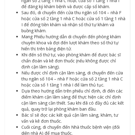
ngân số 2 tầng 1 nhà C hoặc cửa số 1 tầng 1 nhà I
để đăng ký khám bệnh và được cấp sổ khám.
Sau đó, di chuyển đến cửa thu ngân số 104 – nhà F
hoặc cửa số 2 tầng 1 nhà C hoặc cửa số 1 tầng 1 nhà
I để đóng tiền khám và nhận số thứ tự khám và
buồng khám.
Mang Phiếu hướng dẫn di chuyển đến phòng khám
chuyên khoa và đợi đến lượt khám theo số thứ tự
hiển thị trên bảng điện tử.
Khi đến số thứ tự, vào phòng khám để được bác sĩ
chẩn đoán và kê đơn thuốc (nếu không được chỉ
định cận lâm sàng).
Nếu được chỉ định cận lâm sàng, di chuyển đến cửa
thu ngân số 104 – nhà F hoặc cửa số 2 tầng 1 nhà C
hoặc cửa số 1 tầng 1 nhà I để làm thủ tục.
Dựa theo hướng dẫn trên phiếu chỉ định, đi đến các
điểm khám cận lâm sàng để thực hiện các chỉ định
cận lâm sàng cần thiết. Sau khi đã có đầy đủ các kết
quả, quay trở lại phòng khám ban đầu.
Bác sĩ sẽ đọc các kết quả cận lâm sàng, khám, tư
vấn và kê đơn thuốc.
Cuối cùng, di chuyển đến Nhà thuốc bệnh viện (đối
diện nhà A) để mua thuốc.