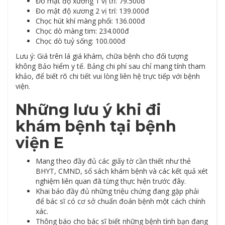
Đo mật độ xương 1 vị trí: 79.500đ
Đo mật độ xương 2 vị trí: 139.000đ
Chọc hút khí màng phổi: 136.000đ
Chọc dò màng tim: 234.000đ
Chọc dò tuỷ sống: 100.000đ
Lưu ý: Giá trên lá giá khám, chữa bệnh cho đối tượng
không Bảo hiểm y tế. Bảng chi phí sau chỉ mang tính tham
khảo, để biết rõ chi tiết vui lòng liên hệ trực tiếp với bệnh
viện.
Những lưu ý khi đi
khám bệnh tại bệnh
viện E
Mang theo đầy đủ các giấy tờ cần thiết như thẻ
BHYT, CMND, sổ sách khám bệnh và các kết quả xét
nghiệm liên quan đã từng thực hiện trước đây.
Khai báo đầy đủ những triệu chứng đang gặp phải
để bác sĩ có cơ sở chuẩn đoán bệnh một cách chính
xác.
Thông báo cho bác sĩ biết những bệnh tình bạn đang