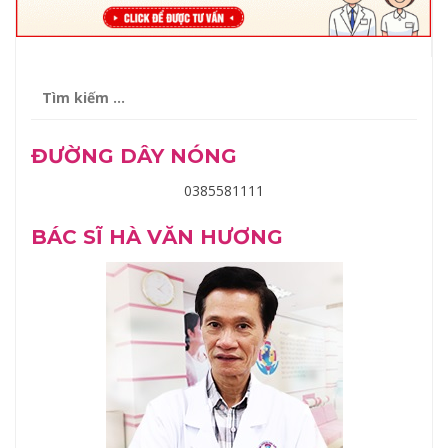
Tìm
kiếm
cho:
ĐƯỜNG DÂY NÓNG
0385581111
BÁC SĨ HÀ VĂN HƯƠNG