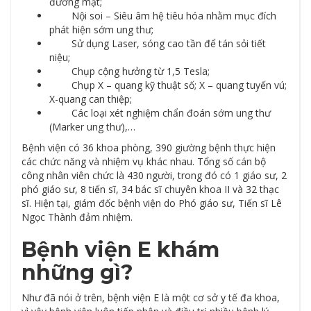
đường mật;
Nội soi – Siêu âm hệ tiêu hóa nhằm mục đích
phát hiện sớm ung thư;
Sử dụng Laser, sóng cao tần để tán sỏi tiết
niệu;
Chụp cộng hưởng từ 1,5 Tesla;
Chụp X – quang kỹ thuật số; X – quang tuyến vú;
X-quang can thiệp;
Các loại xét nghiệm chẩn đoán sớm ung thư
(Marker ung thư),…
Bệnh viện có 36 khoa phòng, 390 giường bệnh thực hiện
các chức năng và nhiệm vụ khác nhau. Tổng số cán bộ
công nhân viên chức là 430 người, trong đó có 1 giáo sư, 2
phó giáo sư, 8 tiến sĩ, 34 bác sĩ chuyên khoa II và 32 thạc
sĩ. Hiện tại, giám đốc bệnh viện do Phó giáo sư, Tiến sĩ Lê
Ngọc Thành đảm nhiệm.
Bệnh viện E khám
những gì?
Như đã nói ở trên, bệnh viện E là một cơ sở y tế đa khoa,