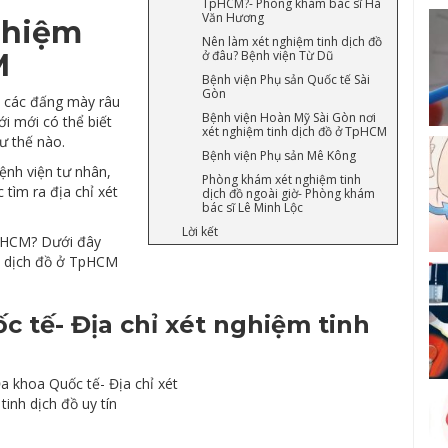
TpHCM?- Phòng khám bác sĩ Hà
Văn Hương
nghiệm
Nên làm xét nghiệm tinh dịch đồ
M
ở đâu? Bệnh viện Từ Dũ
Bệnh viện Phụ sản Quốc tế Sài
Gòn
ợc các đấng mày râu
Bệnh viện Hoàn Mỹ Sài Gòn nơi
ới mới có thể biết
xét nghiệm tinh dịch đồ ở TpHCM
ư thế nào.
Bệnh viện Phụ sản Mê Kông
ệnh viện tư nhân,
Phòng khám xét nghiệm tinh
tìm ra địa chỉ xét
dịch đồ ngoài giờ- Phòng khám
bác sĩ Lê Minh Lộc
Lời kết
TpHCM? Dưới đây
nh dịch đồ ở TpHCM
tế- Địa chỉ xét nghiệm tinh