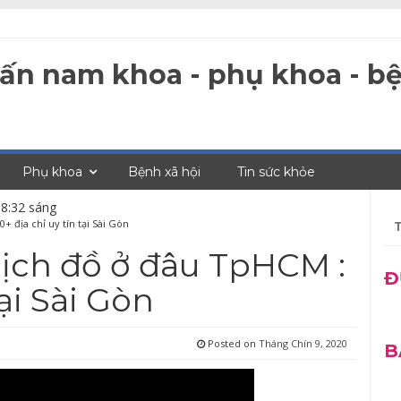
 vấn nam khoa - phụ khoa - bệ
Phụ khoa
Bệnh xã hội
Tin sức khỏe
 8:32 sáng
Tì
+ địa chỉ uy tín tại Sài Gòn
ki
ch
ịch đồ ở đâu TpHCM :
Đ
tại Sài Gòn
Posted on
Tháng Chín 9, 2020
B