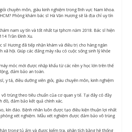
giỏi chuyên môn, giàu kinh nghiệm trong lĩnh vực Nam khoa.
TpHCM? Phòng khám bác sĩ Hà Văn Hương sẽ là địa chỉ uy tín
ám nam uy tín và tốt nhất tại tphcm năm 2018. Bác sĩ hiện
114 Trần Đình Xu.
ác sĩ Hương đã tiếp nhận khám và điều trị cho hàng ngàn
xã hội. Giúp các đấng mày râu có cuộc sống sinh lý khỏe
 máy móc mới được nhập khẩu từ các nền y học lớn trên thế
 động, đảm bảo an toàn.
, y tá, điều dưỡng viên giỏi, giàu chuyên môn, kinh nghiệm
 vô trùng theo tiêu chuẩn của cơ quan y tế. Tại đây có đầy
ịch đồ, đảm bảo kết quả chính xác.
o, kín đáo. Bệnh nhân luôn được tạo điều kiện thuận lợi nhất
kề phòng xét nghiệm. Mẫu xét nghiệm được đảm bảo vô trùng
thận trong tủ ấm và được kiểm tra, phân tích bằng hệ thống