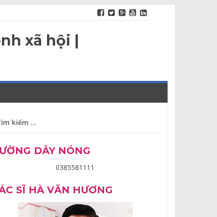
nh xã hội |
m
ếm
o:
ƯỜNG DÂY NÓNG
0385581111
ÁC SĨ HÀ VĂN HƯƠNG