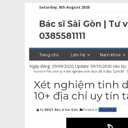
Saturday, 8th August 2026
Bác sĩ Sài Gòn | Tư
0385581111
Trang chủ
Liên hệ
Nam khoa
Ngày đăng:
09/09/2020
, Update: 09/10/2020 Vào lúc:
home
Yếu sinh lý
Xét nghiệm tinh dịch đồ ở đâu TpHCM : 10
Xét nghiệm tinh d
10+ địa chỉ uy tín 
By
ĐKQT Bác sĩ Sài Gòn
Posted in
Yếu sinh lý